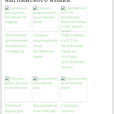
Приложения
Страны и
Подготовитьс
для изучения
национальнос
я к ЕГЭ по
английского
ти на
английскому
на Андроид
английском
языку за
языке
полгода с
нуля: реально
ли это?
Полезные
Австралийски
Структура
фразы для
й английский
эссе на