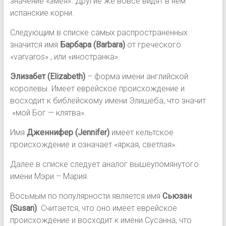
значение «змея». Другие же вовсе видят в нем
испанские корни.
Следующим в списке самых распространенных
значится имя
Барбара (Barbara)
от греческого
«varvaros» , или «иностранка».
Элизабет
(Elizabeth)
– форма имени английской
королевы. Имеет еврейское происхождение и
восходит к библейскому имени Элишеба, что значит
«мой Бог — клятва».
Имя
Дженнифер (Jennifer)
имеет кельтское
происхождение и означает «яркая, светлая».
Далее в списке следует аналог вышеупомянутого
имени Мэри – Мария.
Восьмым по популярности является имя
Сьюзан
(Susan)
. Считается, что оно имеет еврейское
происхождение и восходит к имени Сусанна, что