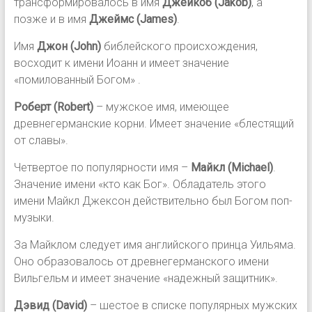
трансформировалось в имя
Джейкоб (Jakob)
, а
позже и в имя
Джеймс (James)
.
Имя
Джон (John)
библейского происхождения,
восходит к имени Иоанн и имеет значение
«помилованный Богом» .
Роберт (Robert)
– мужское имя, имеющее
древнегерманские корни. Имеет значение «блестящий
от славы».
Четвертое по популярности имя –
Майкл (Michael)
.
Значение имени «кто как Бог». Обладатель этого
имени Майкл Джексон действительно был Богом поп-
музыки.
За Майклом следует имя английского принца Уильяма.
Оно образовалось от древнегерманского имени
Вильгельм и имеет значение «надежный защитник».
Дэвид
(David)
– шестое в списке популярных мужских