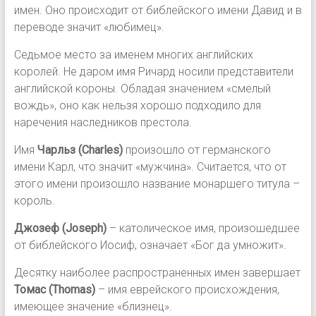
имен. Оно происходит от библейского имени Давид и в
переводе значит «любимец».
Седьмое место за именем многих английских
королей. Не даром имя Ричард носили представители
английской короны. Обладая значением «смелый
вождь», оно как нельзя хорошо подходило для
наречения наследников престола.
Имя
Чарльз (Charles)
произошло от германского
имени Карл, что значит «мужчина». Считается, что от
этого имени произошло название монаршего титула –
король.
Джозеф (Joseph)
– католическое имя, произошедшее
от библейского Иосиф, означает «Бог да умножит».
Десятку наиболее распространенных имен завершает
Томас (Thomas)
– имя еврейского происхождения,
имеющее значение «близнец».