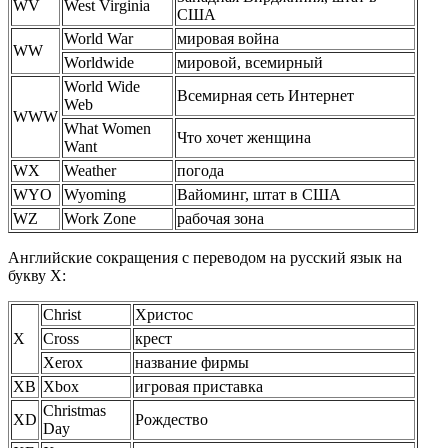
WV
West Virginia
США
World War
мировая война
WW
Worldwide
мировой, всемирный
World Wide
Всемирная сеть Интернет
Web
WWW
What Women
Что хочет женщина
Want
WX
Weather
погода
WYO
Wyoming
Вайоминг, штат в США
WZ
Work Zone
рабочая зона
Английские сокращения с переводом на русский язык на
букву X:
Christ
Христос
X
Cross
крест
Xerox
название фирмы
XB
Xbox
игровая приставка
Christmas
XD
Рождество
Day