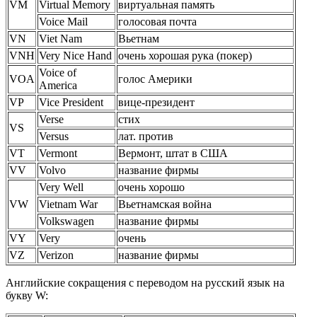
VM
Virtual Memory
виртуальная память
Voice Mail
голосовая почта
VN
Viet Nam
Вьетнам
VNH
Very Nice Hand
очень хорошая рука (покер)
Voice of
VOA
голос Америки
America
VP
Vice President
вице-президент
Verse
стих
VS
Versus
лат. против
VT
Vermont
Вермонт, штат в США
VV
Volvo
название фирмы
Very Well
очень хорошо
VW
Vietnam War
Вьетнамская война
Volkswagen
название фирмы
VY
Very
очень
VZ
Verizon
название фирмы
Английские сокращения с переводом на русский язык на
букву W: