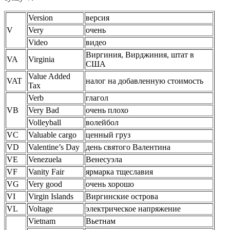
Version
версия
V
Very
очень
Video
видео
Виргиния, Вирджиния, штат в
VA
Virginia
США
Value Added
VAT
налог на добавленную стоимость
Tax
Verb
глагол
VB
Very Bad
очень плохо
Volleyball
волейбол
VC
Valuable cargo
ценный груз
VD
Valentine’s Day
день святого Валентина
VE
Venezuela
Венесуэла
VF
Vanity Fair
ярмарка тщеславия
VG
Very good
очень хорошо
VI
Virgin Islands
Виргинские острова
VL
Voltage
электрическое напряжение
Vietnam
Вьетнам