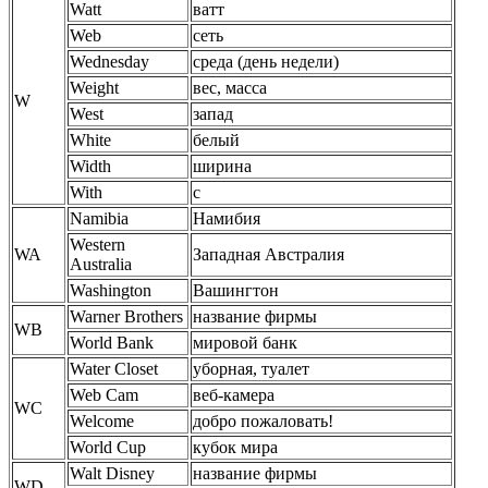
Watt
ватт
Web
сеть
Wednesday
среда (день недели)
Weight
вес, масса
W
West
запад
White
белый
Width
ширина
With
с
Namibia
Намибия
Western
WA
Западная Австралия
Australia
Washington
Вашингтон
Warner Brothers
название фирмы
WB
World Bank
мировой банк
Water Closet
уборная, туалет
Web Cam
веб-камера
WC
Welcome
добро пожаловать!
World Cup
кубок мира
Walt Disney
название фирмы
WD