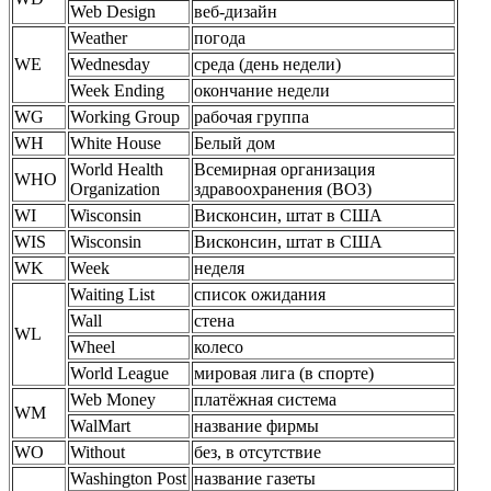
Web Design
веб-дизайн
Weather
погода
WE
Wednesday
среда (день недели)
Week Ending
окончание недели
WG
Working Group
рабочая группа
WH
White House
Белый дом
World Health
Всемирная организация
WHO
Organization
здравоохранения (ВОЗ)
WI
Wisconsin
Висконсин, штат в США
WIS
Wisconsin
Висконсин, штат в США
WK
Week
неделя
Waiting List
список ожидания
Wall
стена
WL
Wheel
колесо
World League
мировая лига (в спорте)
Web Money
платёжная система
WM
WalMart
название фирмы
WO
Without
без, в отсутствие
Washington Post
название газеты