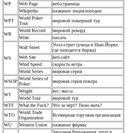
WP
Web Page
веб-страница
Wikipedia
название энциклопедии
World Poker
WPT
мировой покерный тур
Tour
World Record
мировой рекорд
WR
Write
писать
Уолл-стрит (улица в Нью-Йорке,
Wall Street
где находится биржа)
Web Site
веб-сайт
WS
Wind Speed
скорость ветра
World Series
мировая серия
World Series of
WSOP
мировая серия покера
Poker
Weight
вес; масса
WT
World Tour
мировой тур
WTF
What the Fuck?
Что за чёрт? Твою мать?
World Trade
WTO
Всемирная торговая организация
Organization
WU
Western Union
название фирмы
Западная Вирджиния, штат в