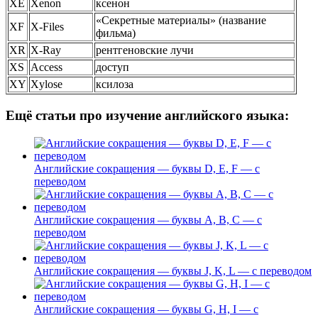
XE
Xenon
ксенон
«Секретные материалы» (название
XF
X-Files
фильма)
XR
X-Ray
рентгеновские лучи
XS
Access
доступ
XY
Xylose
ксилоза
Ещё статьи про изучение английского языка:
Английские сокращения — буквы D, E, F — с
переводом
Английские сокращения — буквы A, B, C — с
переводом
Английские сокращения — буквы J, K, L — с переводом
Английские сокращения — буквы G, H, I — с