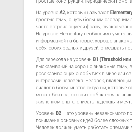
простые конструкции, периодически помога
На уровне
A2
, который называют
Elementary
простые темы, с чуть большим словарным 
часто встречающиеся фразы, высказывания 
На уровне Elementary необходимо уметь в
информацией на бытовые, хорошо знакомы
себя, своих родных и друзей, описывать п
Для перехода на уровень
B1 (Threshold или 
высказываний на хорошо знакомые темы, в
рассказывающих о событиях в мире или св
интересами человека. Человек, владеющий а
диалог в большинстве ситуаций, которые с
может без подготовки пообщаться на знак
жизненном опыте, описать надежды и мечты
Уровень
В2
– это уровень независимого пол
понимание основных идей более сложных т
Человек должен уметь работать с темами в