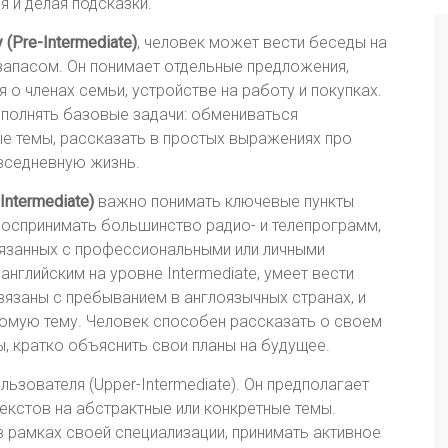
я и делая подсказки.
 (Pre-Intermediate)
, человек может вести беседы на
запасом. Он понимает отдельные предложения,
о членах семьи, устройстве на работу и покупках.
ыполнять базовые задачи: обмениваться
е темы, рассказать в простых выражениях про
овседневную жизнь.
Intermediate)
важно понимать ключевые пункты
оспринимать большинство радио- и телепрограмм,
язанных с профессиональными или личными
нглийским на уровне Intermediate, умеет вести
вязаны с пребыванием в англоязычных странах, и
омую тему. Человек способен рассказать о своем
, кратко объяснить свои планы на будущее.
ьзователя (Upper-Intermediate). Он предполагает
екстов на абстрактные или конкретные темы.
 рамках своей специализации, принимать активное