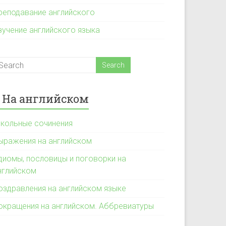
реподавание английского
зучение английского языка
На английском
кольные сочинения
ыражения на английском
диомы, пословицы и поговорки на
нглийском
оздравления на английском языке
окращения на английском. Аббревиатуры