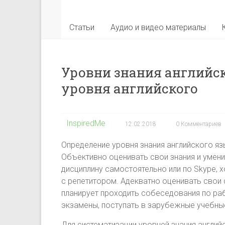
Статьи
Аудио и видео материалы
Уровни знания английск
уровня английского
InspiredMe
12.02.2018
0 Комментариев
Определение уровня знания английского язы
Объективно оценивать свои знания и умен
дисциплину самостоятельно или по Skype, 
с репетитором. Адекватно оценивать свои 
планирует проходить собеседования по ра
экзамены, поступать в зарубежные учебны
Для систематизации уровней знания англи