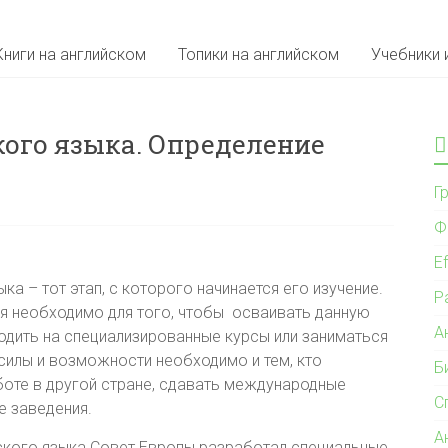
Книги на английском
Топики на английском
Учебники 
ого языка. Определение
Г
Ф
Ef
ка – тот этап, с которого начинается его изучение.
Р
ия необходимо для того, чтобы осваивать данную
А
ходить на специализированные курсы или заниматься
силы и возможности необходимо и тем, кто
Б
боте в другой стране, сдавать международные
С
е заведения.
А
йского языка Совет Европы разработал специальные