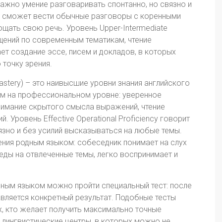
ажно умение разговаривать спонтанно, но связно и
ик сможет вести обычные разговоры с коренными
ощать свою речь. Уровень Upper-Intermediate
щений по современным тематикам, чтение
т создание эссе, писем и докладов, в которых
точку зрения.
 Mastery) – это наивысшие уровни знания английского
ом на профессиональном уровне: уверенное
нимание скрытого смысла выражений, чтение
. Уровень Effective Operational Proficiency говорит
вязно и без усилий высказываться на любые темы.
ения родным языком: собеседник понимает на слух
еды на отвлеченные темы, легко воспринимает и
нным языком можно пройти специальный тест: после
вляется конкретный результат. Подобные тесты
х, кто желает получить максимально точные
 лингвистические центры, в которых можно не