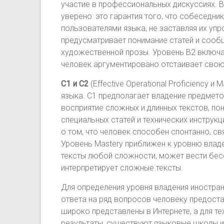
участие в профессиональных дискуссиях. В
уверено: это гарантия того, что собеседн
пользователями языка, не заставляя их упр
предусматривает понимание статей и сооб
художественной прозы. Уровень В2 включае
человек аргументировано отстаивает свою 
C1 и С2
(Effective Operational Proficiency и
языка. C1 предполагает владение предмет
восприятие сложных и длинных текстов, по
специальных статей и технических инструкций
о том, что человек способен спонтанно, с
Уровень Mastery приближен к уровню влад
тексты любой сложности, может вести бес
интерпретирует сложные тексты.
Для определения уровня владения иностра
ответа на ряд вопросов человеку предоста
широко представлены в Интернете, а для те
результаты, существуют языковые школы и