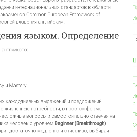
здании интернациональных стандартов в области
П
 экзаменов Common European Framework of
И
уровней владения английским.
ения языком. Определение
 английкого:
Ш
ncy и Mastery
В
И
ых каждодневных выражений и предложений.
а
е жизненные потребности, в простой форме
П
м несложные вопросы и самостоятельно отвечая на
ника человек с уровнем
Beginner (Breakthrough)
С
орит достаточно медленно и отчетливо, выбирая