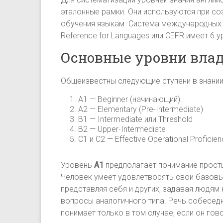
эталонные рамки. Они используются при со
обучения языкам. Система международных
Reference for Languages или CEFR имеет 6 
Основные уровни влад
Общеизвестны следующие ступени в знании
A1 — Beginner (начинающий).
A2 — Elementary (Pre-Intermediate)
B1 — Intermediate или Threshold
B2 — Upper-Intermediate
C1 и C2 — Effective Operational Proficie
Уровень
A1
предполагает понимание прост
Человек умеет удовлетворять свои базовы
представляя себя и других, задавая людя
вопросы аналогичного типа. Речь собесед
понимает только в том случае, если он гов