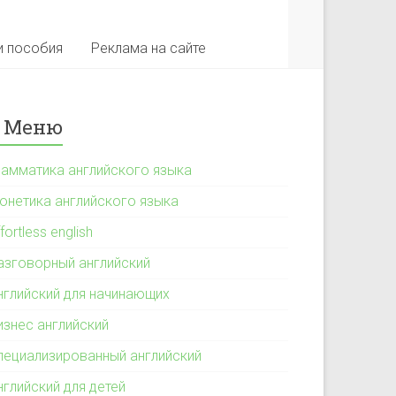
и пособия
Реклама на сайте
Меню
рамматика английского языка
онетика английского языка
fortless english
азговорный английский
нглийский для начинающих
изнес английский
пециализированный английский
нглийский для детей