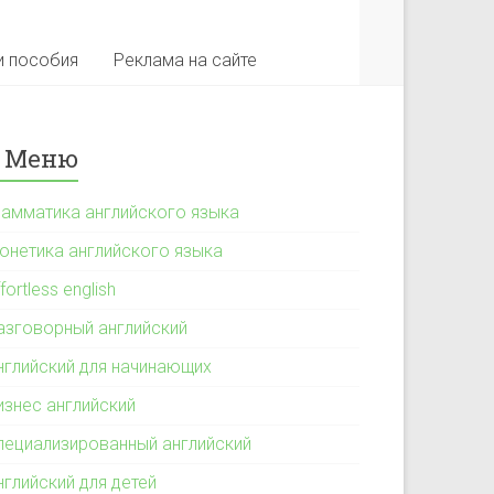
и пособия
Реклама на сайте
Меню
рамматика английского языка
онетика английского языка
fortless english
азговорный английский
нглийский для начинающих
изнес английский
пециализированный английский
нглийский для детей