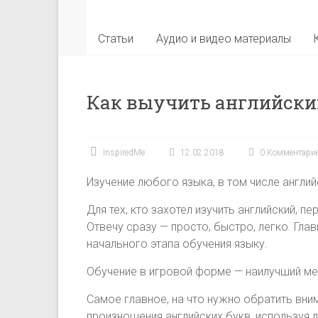
Статьи
Аудио и видео материалы
Как выучить английски
InspiredMe
12.02.2018
0 Комментари
Изучение любого языка, в том числе англий
Для тех, кто захотел изучить английский, п
Отвечу сразу — просто, быстро, легко. Гла
начального этапа обучения языку.
Обучение в игровой форме — наилучший ме
Самое главное, на что нужно обратить вни
произношения английских букв, используя 