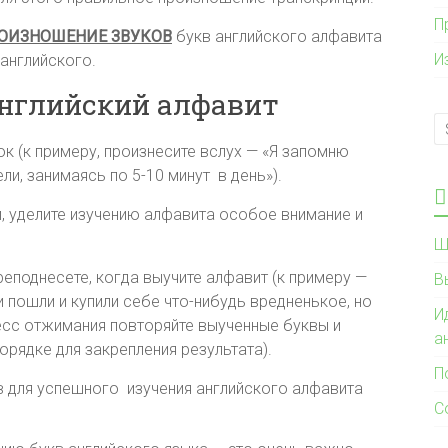
П
ОИЗНОШЕНИЕ ЗВУКОВ
букв английского алфавита
И
английского.
английский алфавит
к (к примеру, произнесите вслух — «Я запомню
ли, занимаясь по 5-10 минут в день»).
и, уделите изучению алфавита особое внимание и
Ш
реподнесете, когда выучите алфавит (к примеру —
В
и пошли и купили себе что-нибудь вредненькое, но
И
есс отжимания повторяйте выученные буквы и
а
орядке для закрепления результата).
П
 для успешного изучения английского алфавита
С