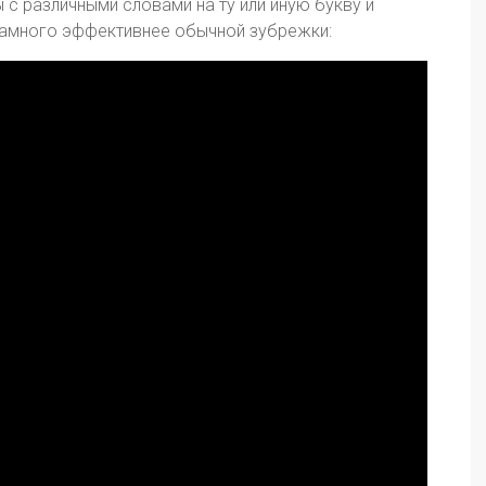
 с различными словами на ту или иную букву и
амного эффективнее обычной зубрежки: