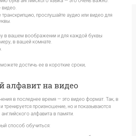
ию букв английского языка — это очень важно.
 видео.
 транскрипцию, прослушайте аудио или видео для
уквы.
ву в вашем воображении и для каждой буквы
имеру, в вашей комнате.
.
сможете достичь ее в короткие сроки,
й алфавит на видео
ния в последнее время — это видео формат. Так, в
 и тренируется произношение, но и показываются
 английского алфавита в памяти.
рый способ обучиться: