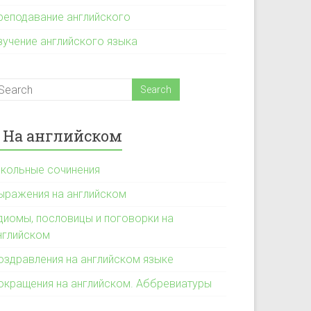
реподавание английского
зучение английского языка
На английском
кольные сочинения
ыражения на английском
диомы, пословицы и поговорки на
нглийском
оздравления на английском языке
окращения на английском. Аббревиатуры