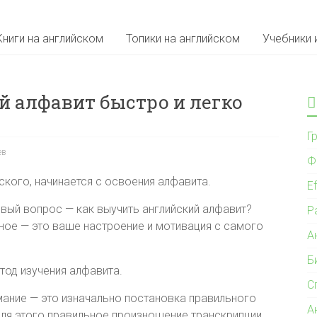
Книги на английском
Топики на английском
Учебники 
й алфавит быстро и легко
Г
ев
Ф
ского, начинается с освоения алфавита.
Ef
ервый вопрос — как выучить английский алфавит?
Р
вное — это ваше настроение и мотивация с самого
А
Б
тод изучения алфавита.
С
мание — это изначально постановка правильного
А
для этого правильное произношение транскрипции.