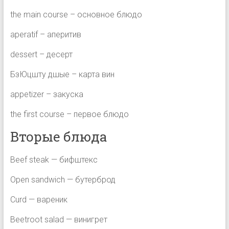
the main course – основное блюдо
aperatif – аперитив
dessert – десерт
БзЮцшту дшые – карта вин
appetizer – закуска
the first course – первое блюдо
Вторые блюда
Beef steak — бифштекс
Open sandwich — бутерброд
Curd — вареник
Beetroot salad — винигрет