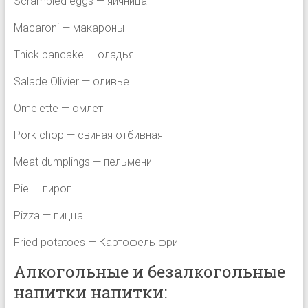
Scrambled eggs — яичница
Macaroni — макароны
Thick pancake — оладья
Salade Olivier — оливье
Omelette — омлет
Pork chop — свиная отбивная
Meat dumplings — пельмени
Pie — пирог
Pizza — пицца
Fried potatoes — Картофель фри
Алкогольные и безалкогольные
напитки напитки: