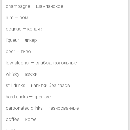
champagne — шампанское
rum — ром
cognac — коньяк
liqueur — ликер
beer — пиво
low-alcohol — слабоалкогольные
whisky — виски
still drinks — напитки без газов
hard drinks — крепкие
carbonated drinks — газированные
coffee — кофе