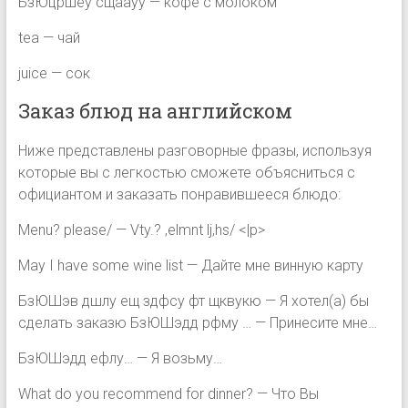
БзЮцршеу сщаауу — кофе с молоком
tea — чай
juice — сок
Заказ блюд на английском
Ниже представлены разговорные фразы, используя
которые вы с легкостью сможете объясниться с
официантом и заказать понравившееся блюдо:
Menu? please/ — Vty.? ,elmnt lj,hs/ <|p>
May I have some wine list — Дайте мне винную карту
БзЮШэв дшлу ещ здфсу фт щквукю — Я хотел(а) бы
сделать заказю БзЮШэдд рфму … — Принесите мне…
БзЮШэдд ефлу… — Я возьму…
What do you recommend for dinner? — Что Вы