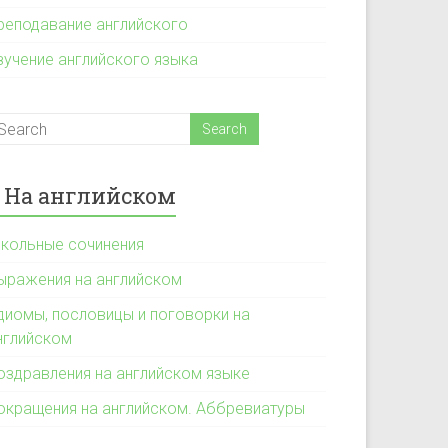
реподавание английского
зучение английского языка
На английском
кольные сочинения
ыражения на английском
диомы, пословицы и поговорки на
нглийском
оздравления на английском языке
окращения на английском. Аббревиатуры