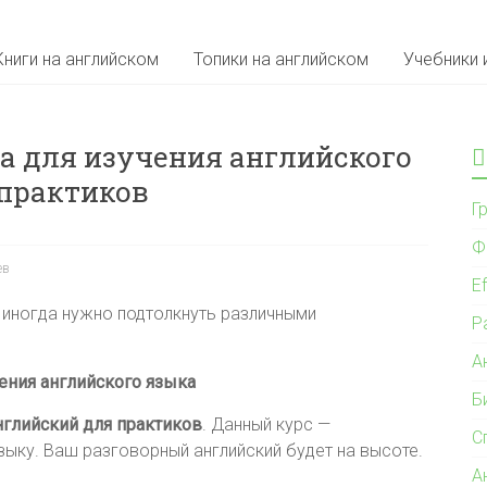
Книги на английском
Топики на английском
Учебники 
 для изучения английского
 практиков
Г
Ф
ев
Ef
иногда нужно подтолкнуть различными
Р
А
ения английского языка
Б
нглийский для практиков
. Данный курс —
С
ыку. Ваш разговорный английский будет на высоте.
А