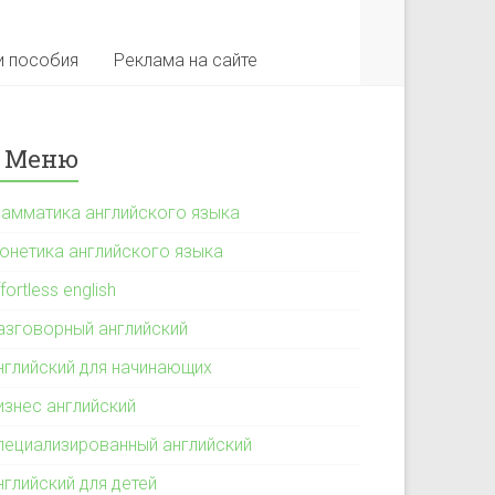
и пособия
Реклама на сайте
Меню
рамматика английского языка
онетика английского языка
fortless english
азговорный английский
нглийский для начинающих
изнес английский
пециализированный английский
нглийский для детей