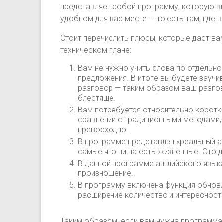
представляет собой программу, которую 
удобном для вас месте — то есть там, где 
Стоит перечислить плюсы, которые даст ва
техническом плане:
Вам не нужно учить слова по отдельно
предложения. В итоге вы будете заучи
разговор — таким образом ваш разго
блестяще.
Вам потребуется относительно коротко
сравнении с традиционными методами, 
превосходно.
В программе представлен «реальный англ
самые что ни на есть жизненные. Это 
В данной программе английского языка
произношение.
В программу включена функция обновл
расширение количество и интересности
Таким образом, если вам нужна программа 