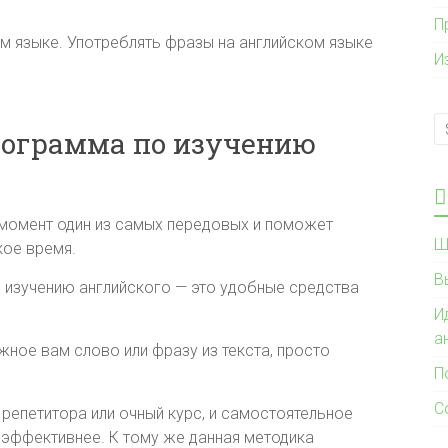
П
м языке. Употреблять фразы на английском языке
И
рограмма по изучению
й момент один из самых передовых и поможет
Ш
кое время.
В
 изучению английского — это удобные средства
И
а
ное вам слово или фразу из текста, просто
П
С
репетитора или очный курс, и самостоятельное
с эффективнее. К тому же данная методика