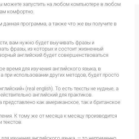
вы можете запустить на любом компьютере в любом
вам комфортно.
м данная программа, а также что же вы получите в
сти, вам нужно будет выучивать фразы и
вать фразы, из которых и состоит жизненный
ворный английский будет совершенствоваться
е время для изучения английского языка, в
а при использовании других методов, будет просто
ийский» (real english). То есть тексты не нудные, а
действительно английский для практиков.
 представлено как американское, так и британское
ения. К тому же от месяца к месяцу производится
 текстов.
для изучения английского языка, — то непременно