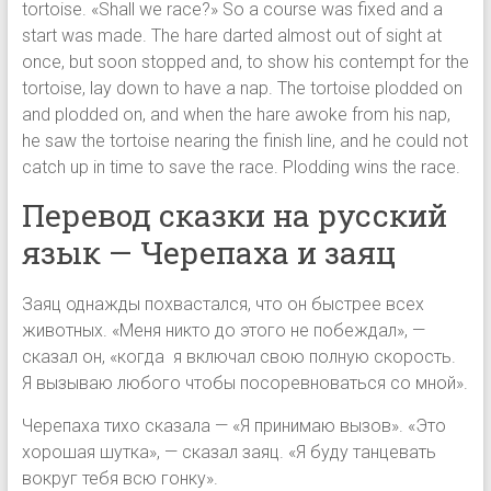
tortoise. «Shall we race?» So a course was fixed and a
start was made. The hare darted almost out of sight at
once, but soon stopped and, to show his contempt for the
tortoise, lay down to have a nap. The tortoise plodded on
and plodded on, and when the hare awoke from his nap,
he saw the tortoise nearing the finish line, and he could not
catch up in time to save the race. Plodding wins the race.
Перевод сказки на русский
язык — Черепаха и заяц
Заяц однажды похвастался, что он быстрее всех
животных. «Меня никто до этого не побеждал», —
сказал он, «когда я включал свою полную скорость.
Я вызываю любого чтобы посоревноваться со мной».
Черепаха тихо сказала — «Я принимаю вызов». «Это
хорошая шутка», — сказал заяц. «Я буду танцевать
вокруг тебя всю гонку».